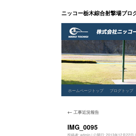
ニッコー栃木綜合射撃場ブロ
ホームページトップ
ブログトップ
←
工事近況報告
IMG_0095
投稿者:
admin
|
公開日:
2013年12月22日
|