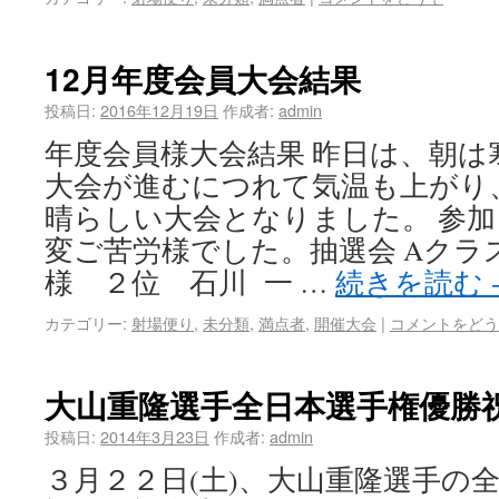
12月年度会員大会結果
投稿日:
2016年12月19日
作成者:
admin
年度会員様大会結果 昨日は、朝
大会が進むにつれて気温も上がり
晴らしい大会となりました。 参
変ご苦労様でした。抽選会 Aクラス
様 ２位 石川 一 …
続きを読む
カテゴリー:
射場便り
,
未分類
,
満点者
,
開催大会
|
コメントをどう
大山重隆選手全日本選手権優勝
投稿日:
2014年3月23日
作成者:
admin
３月２２日(土)、大山重隆選手の