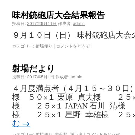
味村銃砲店大会結果報告
投稿日:
2017年9月11日
作成者:
admin
９月１０日（日） 味村銃砲店大
カテゴリー:
射場便り
|
コメントをどうぞ
射場だより
投稿日:
2017年5月1日
作成者:
admin
４月度満点者（４月１５～３０日） I
様 ５０×１ 栗原 貞夫様 ２５×
様 ２５×１ JAPAN 石川 清様
様 ２５×１ 星野 幸雄様 ２５×
む
→
カテゴリー:
射場便り
,
未分類
,
満点者
|
コメントをどうぞ