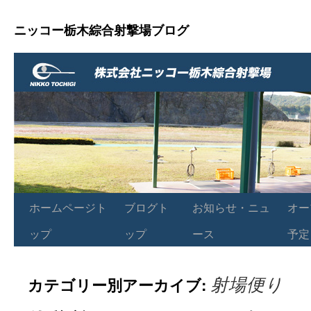
ニッコー栃木綜合射撃場ブログ
ホームページト
ブログト
お知らせ・ニュ
オー
ップ
ップ
ース
予定
射場便り
カテゴリー別アーカイブ: