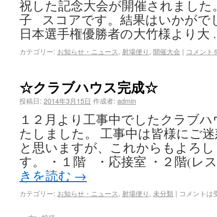
祝した記念大会が開催されました
子 スコアです。結果はいかがで
日本選手権優勝者の大竹様より大 
カテゴリー:
お知らせ・ニュース
,
射場便り
,
開催大会
|
コメント
☆クラブハウス完成☆
投稿日:
2014年3月15日
作成者:
admin
１２月より工事中でしたクラブハ
たしました。 工事中は皆様にご
と思いますが、これからもよろし
す。 ・１階 ・応接室 ・２階(レス
きを読む
→
カテゴリー:
お知らせ・ニュース
,
射場便り
,
未分類
|
コメントは