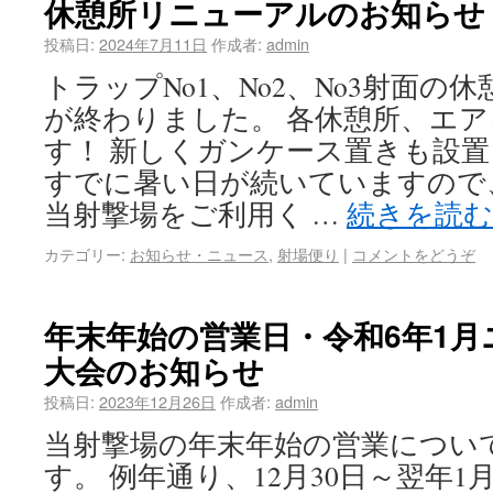
休憩所リニューアルのお知らせ
投稿日:
2024年7月11日
作成者:
admin
トラップNo1、No2、No3射面の
が終わりました。 各休憩所、エ
す！ 新しくガンケース置きも設置
すでに暑い日が続いていますので
当射撃場をご利用く …
続きを読
カテゴリー:
お知らせ・ニュース
,
射場便り
|
コメントをどうぞ
年末年始の営業日・令和6年1
大会のお知らせ
投稿日:
2023年12月26日
作成者:
admin
当射撃場の年末年始の営業につい
す。 例年通り、12月30日～翌年1