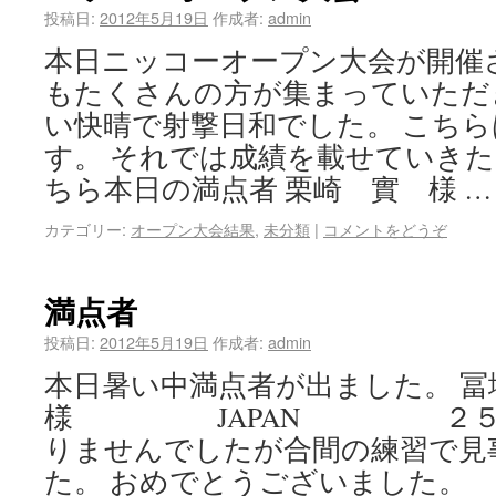
投稿日:
2012年5月19日
作成者:
admin
本日ニッコーオープン大会が開催
もたくさんの方が集まっていただ
い快晴で射撃日和でした。 こち
す。 それでは成績を載せていきた
ちら本日の満点者 栗崎 實 様 
カテゴリー:
オープン大会結果
,
未分類
|
コメントをどうぞ
満点者
投稿日:
2012年5月19日
作成者:
admin
本日暑い中満点者が出ました。 
様 JAPAN ２５満射
りませんでしたが合間の練習で見
た。 おめでとうございました。