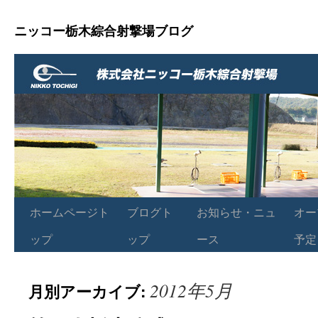
ニッコー栃木綜合射撃場ブログ
ホームページト
ブログト
お知らせ・ニュ
オー
ップ
ップ
ース
予定
2012年5月
月別アーカイブ: