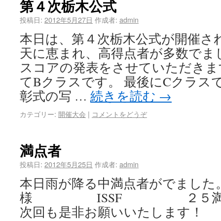
第４次栃木公式
投稿日:
2012年5月27日
作成者:
admin
本日は、第４次栃木公式が開催さ
天に恵まれ、高得点者が多数でま
スコアの発表をさせていただきます
てBクラスです。 最後にCクラス
彰式の写 …
続きを読む
→
カテゴリー:
開催大会
|
コメントをどうぞ
満点者
投稿日:
2012年5月25日
作成者:
admin
本日雨が降る中満点者がでました
様 ISSF ２５満射 
次回も是非お願いいたします！