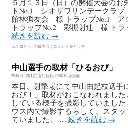
５月１３日（日）の開催大会のお
トNo.1 シオザワサンデークラブ
館林猟友会 様 トラップNo.1 
トラップNo.2 彩槻射連 様 トラッ
続きを読む
→
カテゴリー:
開催大会
|
コメントをどうぞ
中山選手の取材「ひるおび」
投稿日:
2012年5月12日
作成者:
admin
本日、射撃場にて中山由起枝選手に
おび！」取材がおこなわれました
している様子を撮影していました
ウス内で撮影するらしく、スタッ
ていました。 …
続きを読む
→