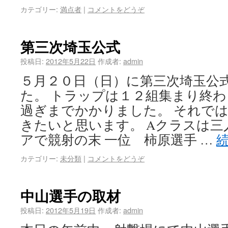
カテゴリー:
満点者
|
コメントをどうぞ
第三次埼玉公式
投稿日:
2012年5月22日
作成者:
admin
５月２０日（日）に第三次埼玉公
た。 トラップは１２組集まり終
過ぎまでかかりました。 それで
きたいと思います。 Aクラスは
アで競射の末 一位 柿原選手 …
カテゴリー:
未分類
|
コメントをどうぞ
中山選手の取材
投稿日:
2012年5月19日
作成者:
admin