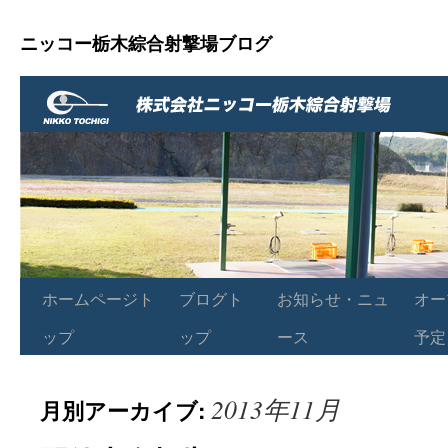
ニッコー栃木綜合射撃場ブログ
ホームページト
ブログト
お知らせ・ニュ
オー
ップ
ップ
ース
予定
2013年11月
月別アーカイブ: