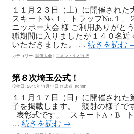
１１月２３日（土）に開催された
スキートNo.１、トラップNo.
ニッポー大会 様 ご利用ありがと
猟期間に入りましたが１４０名近
いただきました。 …
続きを読む
カテゴリー:
開催大会
|
コメントをどうぞ
第８次埼玉公式！
投稿日:
2013年11月17日
作成者:
admin
１１月１７日（日）に開催された
子を掲載します。 競射の様子で
表彰式です。 スキートA・B ト
…
続きを読む
→