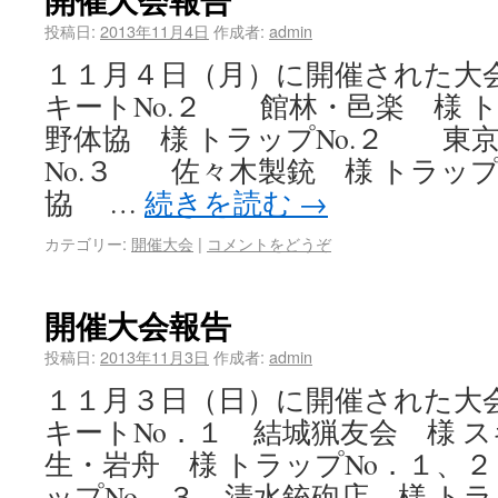
投稿日:
2013年11月4日
作成者:
admin
１１月４日（月）に開催された大
キートNo.２ 館林・邑楽 様 
野体協 様 トラップNo.２ 東
No.３ 佐々木製銃 様 トラッ
協 …
続きを読む
→
カテゴリー:
開催大会
|
コメントをどうぞ
開催大会報告
投稿日:
2013年11月3日
作成者:
admin
１１月３日（日）に開催された大
キートNo．１ 結城猟友会 様 ス
生・岩舟 様 トラップNo．１、２
ップNo．３ 清水銃砲店 様 トラ