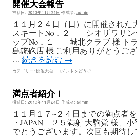
開催大会報告
投稿日:
2013年11月24日
作成者:
admin
１１月２４日（日）に開催された
スキートNo．２ シオザワサンデ
ップNo．１ 城北クラブ 様 ト
島銃砲店 様 ご利用ありがとうご
…
続きを読む
→
カテゴリー:
開催大会
|
コメントをどうぞ
満点者紹介！
投稿日:
2013年11月24日
作成者:
admin
１１月１７~２４日までの満点者
・JAPAN ２５満射 大駒覚 様、小
でとうございます。次回も期待し