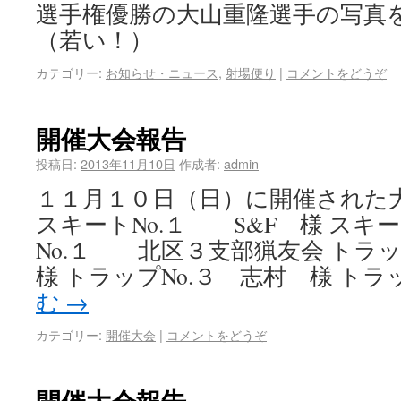
選手権優勝の大山重隆選手の写真
（若い！）
カテゴリー:
お知らせ・ニュース
,
射場便り
|
コメントをどうぞ
開催大会報告
投稿日:
2013年11月10日
作成者:
admin
１１月１０日（日）に開催された
スキートNo.１ S&F 様 スキー
No.１ 北区３支部猟友会 トラッ
様 トラップNo.３ 志村 様 トラッ
む
→
カテゴリー:
開催大会
|
コメントをどうぞ
開催大会報告