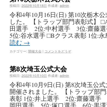
投稿日:
2022年10月18日
作成者:
admin
令和4年10月16日(日) 第10次栃
した。 【トラップ部門表彰式】 □A
田選手 2位:中村選手 3位:齋藤
5位:谷水選手 □Bクラス表彰 1位
読む
→
カテゴリー:
開催大会
|
コメントをどうぞ
第8次埼玉公式大会
投稿日:
2022年10月10日
作成者:
admin
令和4年10月9日(日) 第8次埼玉
開催されました。 【トラップ部門
表彰 1位:井上選手 2位:齋藤選手 
岡田選手 5位:塚口選手 6位:黒澤