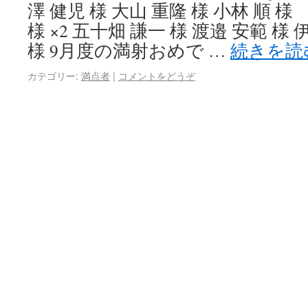
澤 健児 様 大山 重隆 様 小林 順 様 
様 ×2 五十畑 謙一 様 渡邉 安範 様 
様 9月度の満射おめで …
続きを読
カテゴリー:
満点者
|
コメントをどうぞ