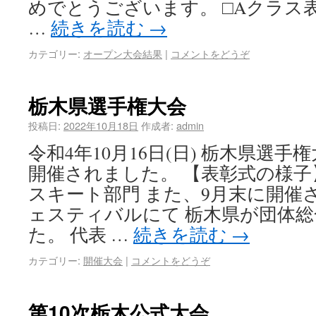
めでとうございます。 □Aクラス
…
続きを読む
→
カテゴリー:
オープン大会結果
|
コメントをどうぞ
栃木県選手権大会
投稿日:
2022年10月18日
作成者:
admin
令和4年10月16日(日) 栃木県選
開催されました。 【表彰式の様子】
スキート部門 また、9月末に開催
ェスティバルにて 栃木県が団体総
た。 代表 …
続きを読む
→
カテゴリー:
開催大会
|
コメントをどうぞ
第10次栃木公式大会