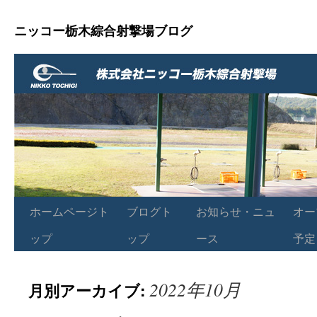
ニッコー栃木綜合射撃場ブログ
ホームページト
ブログト
お知らせ・ニュ
オー
ップ
ップ
ース
予定
2022年10月
月別アーカイブ: