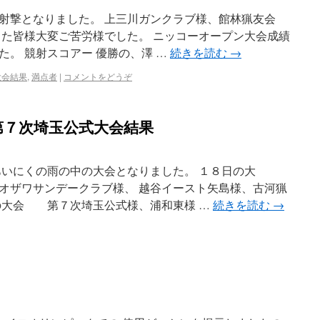
射撃となりました。 上三川ガンクラブ様、館林猟友会
した皆様大変ご苦労様でした。 ニッコーオープン大会成績
。 競射スコアー 優勝の、澤 …
続きを読む
→
大会結果
,
満点者
|
コメントをどうぞ
第７次埼玉公式大会結果
あいにくの雨の中の大会となりました。 １８日の大
ザワサンデークラブ様、 越谷イースト矢島様、古河猟
の大会 第７次埼玉公式様、浦和東様 …
続きを読む
→