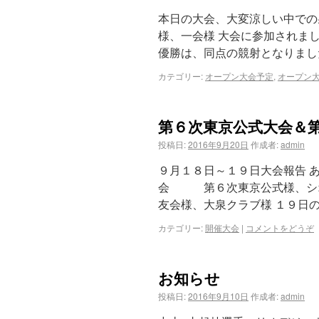
本日の大会、大変涼しい中での
様、一会様 大会に参加されま
優勝は、同点の競射となりました
カテゴリー:
オープン大会予定
,
オープン
第６次東京公式大会＆
投稿日:
2016年9月20日
作成者:
admin
９月１８日～１９日大会報告 
会 第６次東京公式様、シオ
友会様、大泉クラブ様 １９日
カテゴリー:
開催大会
|
コメントをどうぞ
お知らせ
投稿日:
2016年9月10日
作成者:
admin