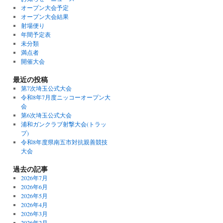
オープン大会予定
オープン大会結果
射場便り
年間予定表
未分類
満点者
開催大会
最近の投稿
第7次埼玉公式大会
令和8年7月度ニッコーオープン大
会
第6次埼玉公式大会
浦和ガンクラブ射撃大会(トラッ
プ)
令和8年度県南五市対抗親善競技
大会
過去の記事
2026年7月
2026年6月
2026年5月
2026年4月
2026年3月
2026年2月