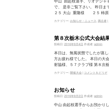
中山 由起枝選手、リオデジャ
で、 是非ご覧下さい。 昨日ま
２５ 大山 重隆様 ２５ 柿
カテゴリー:
お知らせ・ニュース
,
満点者
|
第８次栃木公式大会結
投稿日:
2016年9月4日
作成者:
admin
本日は、無風状態でしたが蒸し
方お疲れ様でした。 本日の大
射協様、５７クラブ様 第８次栃
カテゴリー:
開催大会
|
コメントをどうぞ
お知らせ
投稿日:
2016年9月2日
作成者:
admin
中山 由起枝選手からお預かりし