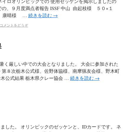
ネイロオリンピックでの 使用ゼッケンを掲示しましたの
での、９月度満点者報告 ISSF 中山 由起枝様 ５０×１
原 康晴様 …
続きを読む
→
コメントをどうぞ
果
暑く厳しい中での大会となりました。 大会に参加された
会 第８次栃木公式様、佐野体協様、南摩猟友会様、野木町
木公式結果 栃木県クレー協会 …
続きを読む
→
ました。 オリンピックのゼッケンと、IDカードです。 ネ