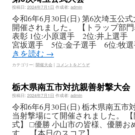
投稿日:
2024年7月1日
作成者:
admin
令和6年6月30日(日) 第6次埼玉
開催されました。 【トラップ部門
表彰 1位:小原選手 2位:井上選手 
宮坂選手 5位:金子選手 6位:牧選
きを読む
→
カテゴリー:
開催大会
|
コメントをどうぞ
栃木県南五市対抗親善射撃大会
投稿日:
2024年7月1日
作成者:
admin
令和6年6月30日(日) 栃木県南五
当射撃場にて開催されました。 【
式】 □優勝 小山市の皆様、優勝
す。 【本日のスコア】