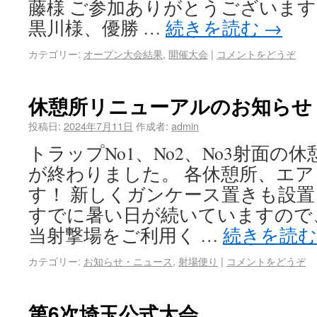
藤様 ご参加ありがとうございます
黒川様、優勝 …
続きを読む
→
カテゴリー:
オープン大会結果
,
開催大会
|
コメントをどうぞ
休憩所リニューアルのお知らせ
投稿日:
2024年7月11日
作成者:
admin
トラップNo1、No2、No3射面の
が終わりました。 各休憩所、エ
す！ 新しくガンケース置きも設置
すでに暑い日が続いていますので
当射撃場をご利用く …
続きを読
カテゴリー:
お知らせ・ニュース
,
射場便り
|
コメントをどうぞ
第6次埼玉公式大会