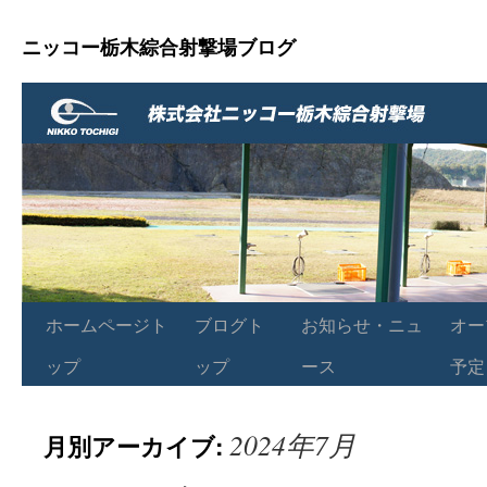
ニッコー栃木綜合射撃場ブログ
ホームページト
ブログト
お知らせ・ニュ
オー
ップ
ップ
ース
予定
2024年7月
月別アーカイブ: