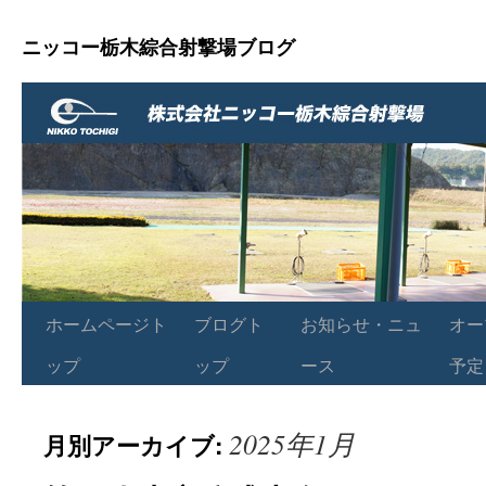
ニッコー栃木綜合射撃場ブログ
ホームページト
ブログト
お知らせ・ニュ
オー
ップ
ップ
ース
予定
2025年1月
月別アーカイブ: