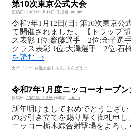
第10次東京公式大会
投稿日:
2025年1月14日
作成者:
admin
令和7年1月12日(日) 第10次東
て開催されました。 【トラップ部
ス表彰 1位:齋藤選手 2位:金子選手
クラス表彰 1位:大澤選手 2位:石橋
を読む
→
カテゴリー:
開催大会
|
コメントをどうぞ
令和7年1月度ニッコーオープン
投稿日:
2025年1月3日
作成者:
admin
新年明けましておめでとうござい
のお引き立てを賜り厚く御礼申し
ニッコー栃木綜合射撃場をよろし