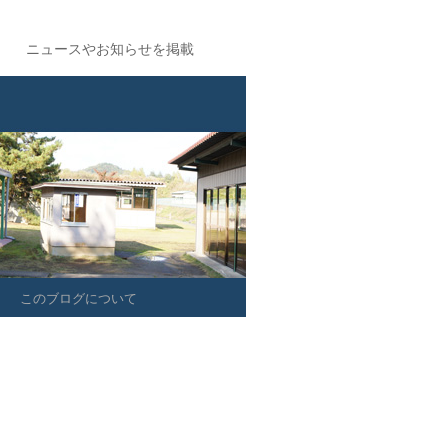
ニュースやお知らせを掲載
このブログについて