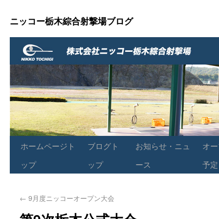
ニッコー栃木綜合射撃場ブログ
ホームページト
ブログト
お知らせ・ニュ
オー
ップ
ップ
ース
予定
←
9月度ニッコーオープン大会