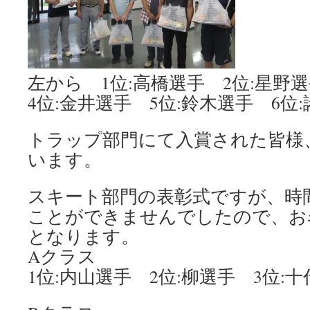
左から 1位:高橋選手 2位:星野
4位:金井選手 5位:鈴木選手 6位
トラップ部門にて入賞された皆様
います。
スキート部門の表彰式ですが、時
ことができませんでしたので、お
となります。
Aクラス
1位:内山選手 2位:柳選手 3位: