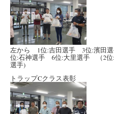
左から 1位:吉田選手 3位:濱田選
位:石神選手 6位:大里選手 （2位
選手)
トラップCクラス表彰