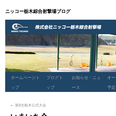
ニッコー栃木綜合射撃場ブログ
ホームページト
ブログト
お知らせ・ニュ
オー
ップ
ップ
ース
予定
←
第9次栃木公式大会